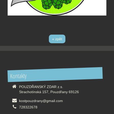
« zpět
Kontakty
POUZDŘANSKÝ ZDAR z.s.
Strachotínská 157, Pouzdřany 69126
kostpouzdrany@gmail.com
728322678